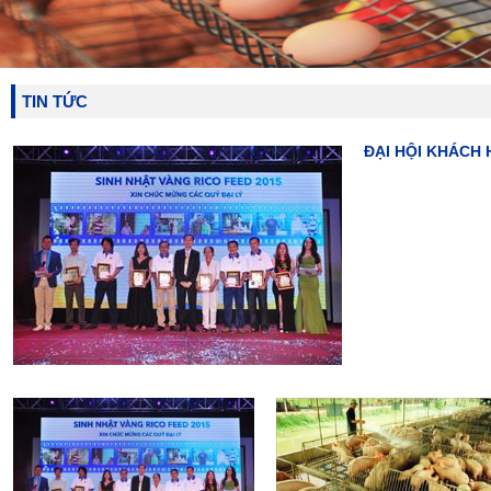
Recruitment
Văn hóa RICO FEED
HR Policies
Job Opportunities
Rico CSR
TIN TỨC
Câu chuyện doanh nhân Eng
Truyện cười Eng
Truyện ngắn hay Eng
ĐẠI HỘI KHÁCH 
Contact