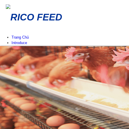
RICO FEED
Trang Chủ
Introduce
Lịch sử hình thành Eng
Giá trị cốt lõi Eng
Công ty thành viên Eng
Mạng lưới phân phối Eng
News & Events
Thông báo
Sự kiện tại RICO FEED
Tin chuyên ngành
Tư vấn chăn nuôi
Products
Poultry Feed
Chicken Feed
Duck Feed
Cow Feed