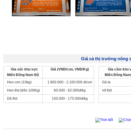
Giá cả thị trường nông s
Gia súc khu vực
Giá (VNĐ/con, VNĐ/Kg)
Gia cầm khu 
Miền Đông Nam Bộ
Miền Đông Nam
Heo con (10kg)
1.800.000 - 2.100.000 đ/con
Gà ta
Heo thịt (trên 100Kg)
60.000 - 62.000đ/kg
Vịt thịt
Dê thịt
150.000 - 175.000đ/kg
Thời tiết
Chứ