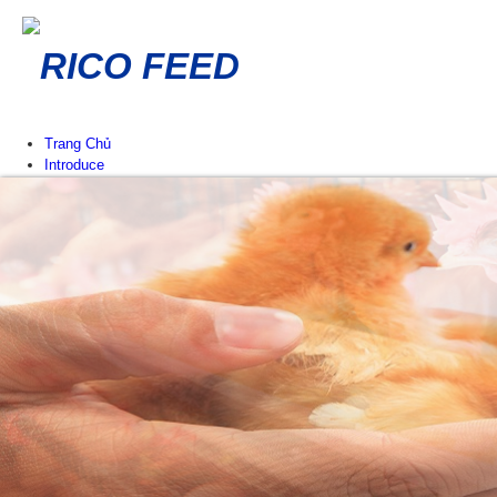
RICO FEED
Trang Chủ
Introduce
Lịch sử hình thành Eng
Giá trị cốt lõi Eng
Công ty thành viên Eng
Mạng lưới phân phối Eng
News & Events
Thông báo
Sự kiện tại RICO FEED
Tin chuyên ngành
Tư vấn chăn nuôi
Products
Poultry Feed
Chicken Feed
Duck Feed
Cow Feed