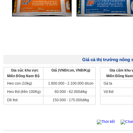
Giá cả thị trường nông s
Gia súc khu vực
Giá (VNĐ/con, VNĐ/Kg)
Gia cầm khu 
Miền Đông Nam Bộ
Miền Đông Nam
Heo con (10kg)
1.800.000 - 2.100.000 đ/con
Gà ta
Heo thịt (trên 100Kg)
60.000 - 62.000đ/kg
Vịt thịt
Dê thịt
150.000 - 175.000đ/kg
Thời tiết
Chứ