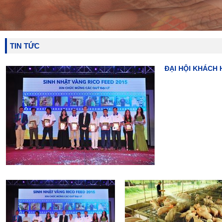
Recruitment
Văn hóa RICO FEED
HR Policies
Job Opportunities
Rico CSR
TIN TỨC
Câu chuyện doanh nhân Eng
Truyện cười Eng
Truyện ngắn hay Eng
ĐẠI HỘI KHÁCH 
Contact