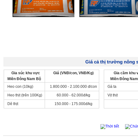
Giá cả thị trường nông s
Gia súc khu vực
Giá (VNĐ/con, VNĐ/Kg)
Gia cầm khu 
Miền Đông Nam Bộ
Miền Đông Nam
Heo con (10kg)
1.800.000 - 2.100.000 đ/con
Gà ta
Heo thịt (trên 100Kg)
60.000 - 62.000đ/kg
Vịt thịt
Dê thịt
150.000 - 175.000đ/kg
Thời tiết
Chứ