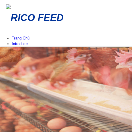
RICO FEED
Trang Chủ
Introduce
Lịch sử hình thành Eng
Giá trị cốt lõi Eng
Công ty thành viên Eng
Mạng lưới phân phối Eng
News & Events
Thông báo
Sự kiện tại RICO FEED
Tin chuyên ngành
Tư vấn chăn nuôi
Products
Poultry Feed
Chicken Feed
Duck Feed
Cow Feed