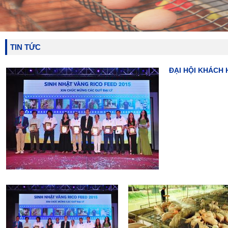
Recruitment
Văn hóa RICO FEED
HR Policies
Job Opportunities
Rico CSR
TIN TỨC
Câu chuyện doanh nhân Eng
Truyện cười Eng
Truyện ngắn hay Eng
ĐẠI HỘI KHÁCH 
Contact