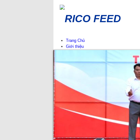
RICO FEED
Trang Chủ
Giới thiệu
Lịch sử hình thành
Giá trị cốt lõi
Công ty thành viên
Mạng lưới phân phối
Tin Tức
Thông báo
Sự kiện tại RICO FEED
Tin chuyên ngành
Tư vấn chăn nuôi
Sản phẩm
Thức ăn cho cút
Thức ăn cho heo
Thức ăn cho gà
Thức ăn cho vịt
Thức ăn cho bò, dê-cừu