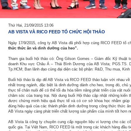
Thứ Hai, 21/09/2015 13:06
AB VISTA VÀ RICO FEED TỔ CHỨC HỘI THẢO
Ngày 17/9/2015, công ty AB Vista đã phối hợp cùng RICO FEED tổ ch
thức thức ăn và dinh dưỡng của heo”.
Tham gia buổi hội thảo có: Ông Gilson Gomes – Giám đốc Kỹ thuật t
doanh Khu vực Châu Á – Thái Bình Dương của AB Vista; PGS.TS.
Tp.HCM; Ban lãnh đạo cùng đại diện các bộ phận: R&D, Thu mua, Kin
Buổi hội thảo là dịp để AB Vista và RICO FEED thảo luận với nhau về
nhất trong ngành, đặc biệt là dinh dưỡng dành cho heo, trong đó, chủ 
thực tế chăn nuôi để có thể tối đa hóa tiềm năng phát triển của vật nu
chăm sóc của trang trại. Nội dung buổi Hội thảo cập nhật những kiến
được chứng minh hiệu quả thực tế và có cơ sở khoa học nhằm giúp c
đúng hiệu quả của các thành phần dinh dưỡng trong công thức thức 
AB Vista ngày càng phát triển chất lượng sản phẩm của mình tốt hơn n
AB Vista là công ty chuyên cung cấp nguyên liệu vi lượng cho các cô
quốc gia. Tại Việt Nam, RICO FEED là một trong các khách hàng đầu ti