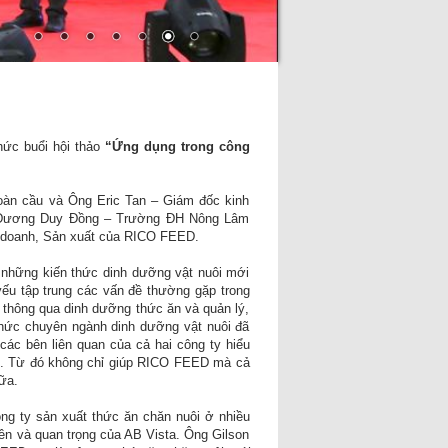
ức buổi hội thảo
“Ứng dụng trong công
oàn cầu và Ông Eric Tan – Giám đốc kinh
 Dương Duy Đồng – Trường ĐH Nông Lâm
h doanh, Sản xuất của RICO FEED.
 những kiến thức dinh dưỡng vật nuôi mới
yếu tập trung các vấn đề thường gặp trong
ôi thông qua dinh dưỡng thức ăn và quản lý,
 thức chuyên ngành dinh dưỡng vật nuôi đã
ác bên liên quan của cả hai công ty hiểu
ăn. Từ đó không chỉ giúp RICO FEED mà cả
ữa.
ng ty sản xuất thức ăn chăn nuôi ở nhiều
ên và quan trọng của AB Vista. Ông Gilson