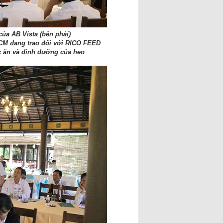
ủa AB Vista (bên phải)
M đang trao đổi với RICO FEED
c ăn và dinh dưỡng của heo