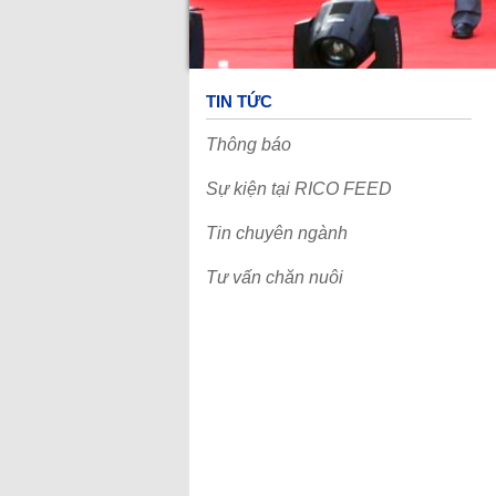
Tuyển dụng
Văn hóa RICO FEED
Chính sách nhân sự
Cơ hội nghề nghiệp
Cộng đồng
TIN TỨC
Câu chuyện danh nhân
Truyện cười
Thông báo
Truyện ngắn hay
Liên hệ
Sự kiện tại RICO FEED
Tin chuyên ngành
Tư vấn chăn nuôi